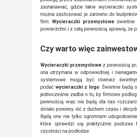
zastanawiać, gdzie takie wycieraczki s
można zastosować je zarówno do budynków 
firm.
Wycieraczki przemysłowe
świetnie
powierzchni i z całą pewnością sprawią, że 
Czy warto więc zainwesto
Wycieraczki przemysłowe
z pewnością przy
ona utrzymana w odpowiedniej i nienaganne
systemowe mogą być również świetnym 
podać
wycieraczki z logo
. Świetnie będą o
jednocześnie zadba o to, by firmowe podłogi
pewnością więc nie będą dla nas rozczaro
śmiało powinny iść z duchem czasu i decyd
Będą one nie tylko ogromnym udogodnienie
które sprawdzi się praktycznie podczas k
czystości na podłodze.