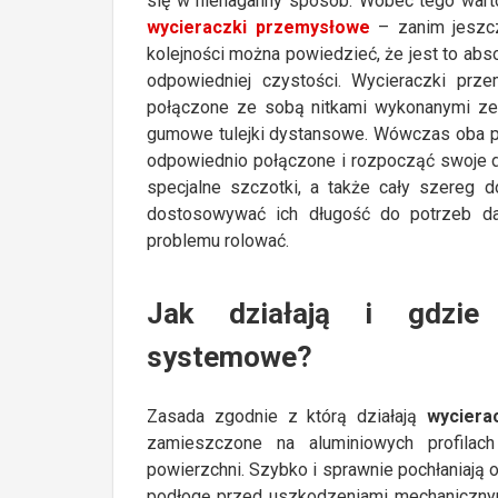
się w nienaganny sposób. Wobec tego wart
wycieraczki przemysłowe
– zanim jeszcz
kolejności można powiedzieć, że jest to abs
odpowiedniej czystości. Wycieraczki prze
połączone ze sobą nitkami wykonanymi ze s
gumowe tulejki dystansowe. Wówczas oba p
odpowiednio połączone i rozpocząć swoje d
specjalne szczotki, a także cały szereg d
dostosowywać ich długość do potrzeb da
problemu rolować.
Jak działają i gdzie 
systemowe?
Zasada zgodnie z którą działają
wycier
zamieszczone na aluminiowych profilac
powierzchni. Szybko i sprawnie pochłaniają
podłogę przed uszkodzeniami mechanicznymi