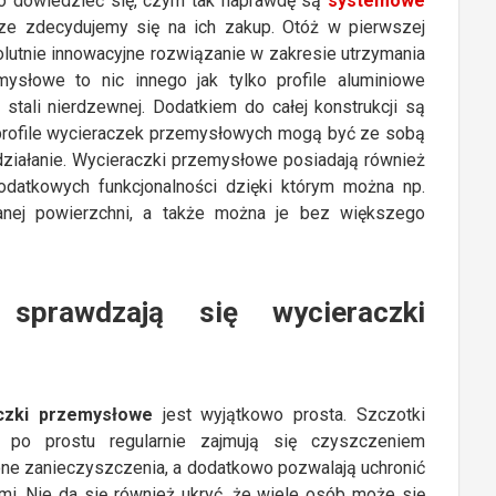
o dowiedzieć się, czym tak naprawdę są
systemowe
e zdecydujemy się na ich zakup. Otóż w pierwszej
olutnie innowacyjne rozwiązanie w zakresie utrzymania
mysłowe to nic innego jak tylko profile aluminiowe
tali nierdzewnej. Dodatkiem do całej konstrukcji są
rofile wycieraczek przemysłowych mogą być ze sobą
ziałanie. Wycieraczki przemysłowe posiadają również
odatkowych funkcjonalności dzięki którym można np.
nej powierzchni, a także można je bez większego
sprawdzają się wycieraczki
aczki przemysłowe
jest wyjątkowo prosta. Szczotki
h po prostu regularnie zajmują się czyszczeniem
 one zanieczyszczenia, a dodatkowo pozwalają uchronić
. Nie da się również ukryć, że wiele osób może się