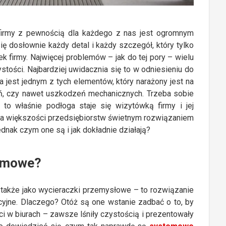
 firmy z pewnością dla każdego z nas jest ogromnym
ię dosłownie każdy detal i każdy szczegół, który tylko
firmy. Najwięcej problemów – jak do tej pory – wielu
tości. Najbardziej uwidacznia się to w odniesieniu do
a jest jednym z tych elementów, który narażony jest na
ń, czy nawet uszkodzeń mechanicznych. Trzeba sobie
 to właśnie podłoga staje się wizytówką firmy i jej
a większości przedsiębiorstw świetnym rozwiązaniem
nak czym one są i jak dokładnie działają?
temowe?
także jako wycieraczki przemysłowe – to rozwiązanie
yjne. Dlaczego? Otóż są one wstanie zadbać o to, by
 w biurach – zawsze lśniły czystością i prezentowały