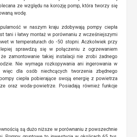
 polecana ze względu na korozję pomp, która tworzy się
zowaną wodę.
opularność w naszym kraju zdobywają pompy ciepła
st tani i łatwy montaż w porównaniu z wcześniejszymi
awet w temperaturach do -50 stopni. Aczkolwiek przy
jlepiej sprawdzą się w połączeniu z ogrzewaniem
że zamontowanie takiej instalacji nie zrobi żadnego
odzie. Nie wymaga rozkopywania ani ingerowania w
ę więc dla osób niechcących tworzenia zbędnego
,pompy ciepła pobierające swoją energię z powietrza
rze oraz woda-powietrze. Posiadają również funkcje
ewnością są dużo niższe w porównaniu z powszechnie
i. Pompy gruntowe to inwestycja w okolicach 65 tys.