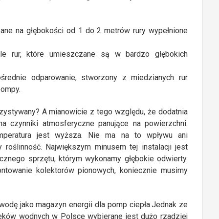
pane na głębokości od 1 do 2 metrów rury wypełnione
tle rur, które umieszczane są w bardzo głębokich
ośrednie odparowanie, stworzony z miedzianych rur
pompy.
rzystywany? A mianowicie z tego względu, że dodatnia
 na czynniki atmosferyczne panujące na powierzchni.
emperatura jest wyższa. Nie ma na to wpływu ani
 roślinność. Największym minusem tej instalacji jest
ycznego sprzętu, którym wykonamy głębokie odwierty.
ontowanie kolektorów pionowych, koniecznie musimy
odę jako magazyn energii dla pomp ciepła.Jednak ze
eków wodnych w Polsce wybierane jest dużo rzadziej