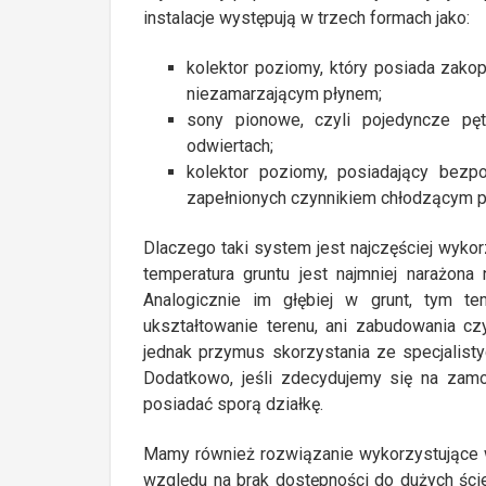
instalacje występują w trzech formach jako:
kolektor poziomy, który posiada zako
niezamarzającym płynem;
sony pionowe, czyli pojedyncze pę
odwiertach;
kolektor poziomy, posiadający bezp
zapełnionych czynnikiem chłodzącym 
Dlaczego taki system jest najczęściej wyko
temperatura gruntu jest najmniej narażona
Analogicznie im głębiej w grunt, tym t
ukształtowanie terenu, ani zabudowania czy
jednak przymus skorzystania ze specjalist
Dodatkowo, jeśli zdecydujemy się na zam
posiadać sporą działkę.
Mamy również rozwiązanie wykorzystujące w
względu na brak dostępności do dużych ści