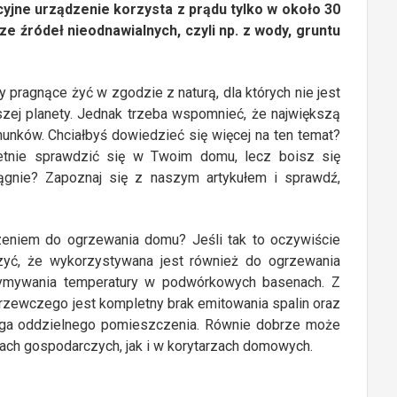
jne urządzenie korzysta z prądu tylko w około 30
e źródeł nieodnawialnych, czyli np. z wody, gruntu
pragnące żyć w zgodzie z naturą, dla których nie jest
szej planety. Jednak trzeba wspomnieć, że największą
chunków. Chciałbyś dowiedzieć się więcej na ten temat?
etnie sprawdzić się w Twoim domu, lecz boisz się
iągnie? Zapoznaj się z naszym artykułem i sprawdź,
zeniem do ogrzewania domu? Jeśli tak to oczywiście
zyć, że wykorzystywana jest również do ogrzewania
rzymywania temperatury w podwórkowych basenach. Z
rzewczego jest kompletny brak emitowania spalin oraz
maga oddzielnego pomieszczenia. Równie dobrze może
ach gospodarczych, jak i w korytarzach domowych.