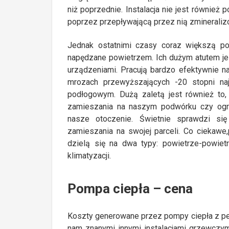
niż poprzednie. Instalacja nie jest również
poprzez przepływającą przez nią zminerali
Jednak ostatnimi czasy coraz większą p
napędzane powietrzem. Ich dużym atutem je
urządzeniami. Pracują bardzo efektywnie n
mrozach przewyższających -20 stopni na
podłogowym. Dużą zaletą jest również to, 
zamieszania na naszym podwórku czy ogr
nasze otoczenie. Świetnie sprawdzi si
zamieszania na swojej parceli. Co ciekawe
dzielą się na dwa typy: powietrze-powiet
klimatyzacji.
Pompa ciepła – cena
Koszty generowane przez pompy ciepła z p
nam znanymi innymi instalacjami grzewczym