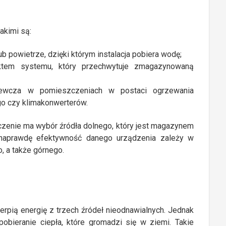
akimi są:
lub powietrze, dzięki którym instalacja pobiera wodę;
ktem systemu, który przechwytuje zmagazynowaną
grzewcza w pomieszczeniach w postaci ogrzewania
o czy klimakonwerterów.
czenie ma wybór źródła dolnego, który jest magazynem
k naprawdę efektywność danego urządzenia zależy w
, a także górnego.
rpią energię z trzech źródeł nieodnawialnych. Jednak
pobieranie ciepła, które gromadzi się w ziemi. Takie