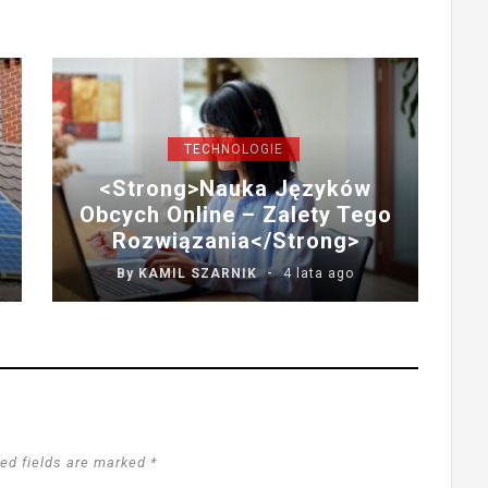
TECHNOLOGIE
<strong>Nauka Języków
Obcych Online – Zalety Tego
Rozwiązania</strong>
By
KAMIL SZARNIK
4 lata ago
ed fields are marked *