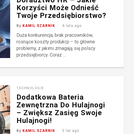
Doradztwo HR – Jakie
Korzyści Może Odnieść
Twoje Przedsiębiorstwo?
By
KAMIL SZARNIK
4 lata ago
Duża konkurencja, brak pracowników,
rosnące koszty produkcji – to główne
problemy, z jakimi zmagają się polscy
przedsiębiorcy. Coraz ...
TECHNOLOGIE
Dodatkowa Bateria
Zewnętrzna Do Hulajnogi
– Zwiększ Zasięg Swoje
Hulajnogi!
By
KAMIL SZARNIK
5 lat ago